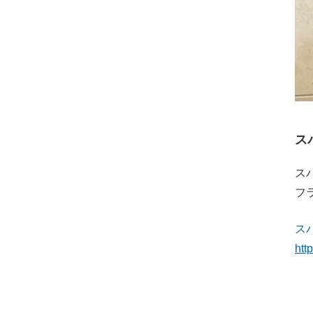
ス
ス
フ
ス
htt